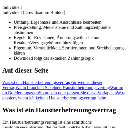
Individuell
Individuell (Download im Builder)
Umfang, Ergebnisse und Ausschlüsse bearbeiten
Preisgestaltung, Meilensteine und Zahlungszeitpunkte
abstimmen
Regeln für Revisionen, Änderungswünsche und
Retainer/Verzugsgebühren hinzufügen
Eigentum, Vertraulichkeit, Stornierungen und Streitbeilegung
klären
Download folgt der aktuellen Zahlungslogik
Auf dieser Seite
Was ist ein Haustierbetreuungsvertrag
Für wen ist dieser
Vertrag
Wann brauchen Sie einen Haustierbetreuungsvertrag
Warum
im Builder anpassen
So nutzen oder passen Sie diese Vorlage an
Was
passiert, wenn ich keinen Haustierbetreuungsvertrag habe
Was ist ein Haustierbetreuungsvertrag
Ein Haustierbetreuungsvertrag ist eine schriftliche
Leistungsvereinbarung, die festlegt, welche Arbeit erledigt wird,