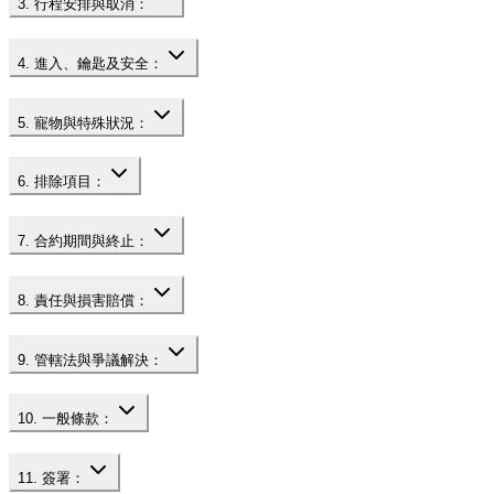
3. 行程安排與取消：
4. 進入、鑰匙及安全：
5. 寵物與特殊狀況：
6. 排除項目：
7. 合約期間與終止：
8. 責任與損害賠償：
9. 管轄法與爭議解決：
10. 一般條款：
11. 簽署：