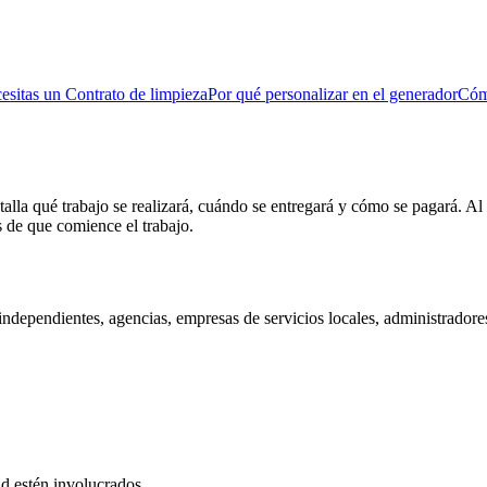
sitas un Contrato de limpieza
Por qué personalizar en el generador
Cómo
alla qué trabajo se realizará, cuándo se entregará y cómo se pagará. Al
s de que comience el trabajo.
tas independientes, agencias, empresas de servicios locales, administra
ad estén involucrados