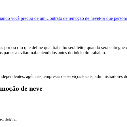
ando você precisa de um Contrato de remoção de neve
Por que persona
por escrito que define qual trabalho será feito, quando será entregue 
s partes a evitar mal-entendidos antes do início do trabalho.
es independentes, agências, empresas de serviços locais, administrador
emoção de neve
nvolvidos